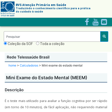
BVS Atenção Primária em Saúde
Traduzindo o conhecimento científico para a prática
do cuidado à saúde
Skip
facebook
youtube
envelop
to
square
content
Pesquisar
Coleção da SOF
Toda a coleção
Rede Telessaúde Brasil
home
>
Calculadoras
> Mini exame do estado mental
Mini Exame do Estado Mental (MEEM)
Descrição
É o teste mais utilizado para avaliar a função cognitiva por ser rápido
(em torno de 10 minutos), de fácil aplicação, não requerendo material