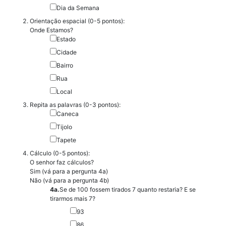
Dia da Semana
Orientação espacial (0-5 pontos):
Onde Estamos?
Estado
Cidade
Bairro
Rua
Local
Repita as palavras (0-3 pontos):
Caneca
Tijolo
Tapete
Cálculo (0-5 pontos):
O senhor faz cálculos?
Sim (vá para a pergunta 4a)
Não (vá para a pergunta 4b)
4a.
Se de 100 fossem tirados 7 quanto restaria? E se
tirarmos mais 7?
93
86