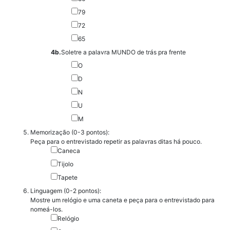
79
72
65
4b.
Soletre a palavra MUNDO de trás pra frente
O
D
N
U
M
Memorização (0-3 pontos):
Peça para o entrevistado repetir as palavras ditas há pouco.
Caneca
Tijolo
Tapete
Linguagem (0-2 pontos):
Mostre um relógio e uma caneta e peça para o entrevistado para
nomeá-los.
Relógio